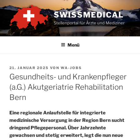
Zum
Inhalt
SWISSMEDICAL
springen
Stellenportal für Ärzte und Mediziner
Menü
VERÖFFENTLICHT
21. JANUAR 2025
VON
WA-JOBS
AM
Gesundheits- und Krankenpfleger
(a.G.) Akutgeriatrie Rehabilitation
Bern
Eine regionale Anlaufstelle für integrierte
medizinische Versorgung in der Region Bern sucht
dringend Pflegepersonal. Über Jahrzehnte
gewachsen und stetig erweitert, legt die nun neue