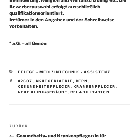
Behinderung, Religion und Weltanschauung etc. Die
Bewerberauswahl erfolgt ausschließlich
qualifikationsorientiert.
Irrtümer in den Angaben und der Schreibweise
vorbehalten.
* a.G. = all Gender
KATEGORIEN
PFLEGE - MEDIZINTECHNIK - ASSISTENZ
SCHLAGWÖRTER
#2607
,
AKUTGERIATRIE
,
BERN
,
GESUNDHEITSPFLEGER
,
KRANKENPFLEGER
,
NEUE KLINIKGEBÄUDE
,
REHABILITATION
Beitragsnavigation
Vorheriger
ZURÜCK
Beitrag
Gesundheits- und Krankenpfleger/in für