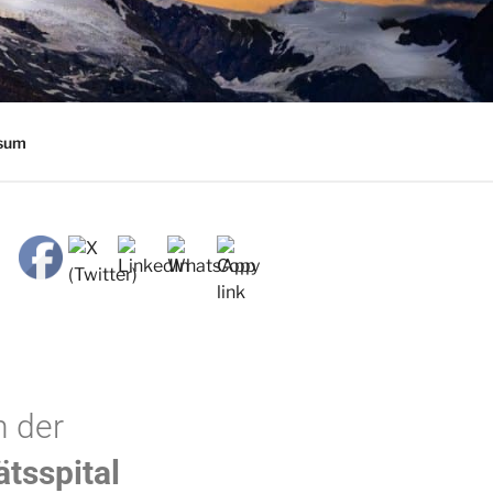
sum
n der
ätsspital