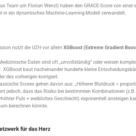
 das Team um Florian Wenzl) haben den GRACE-Score von einer 
el in ein dynamisches Machine-Learning-Modell verwandelt.
ession nutzt die UZH vor allem
XGBoost (Extreme Gradient Boos
edizinische Daten sind oft „unvollständig“ oder weisen kompl
f. XGBoost baut nacheinander hunderte kleine Entscheidungsbä
er des vorherigen korrigiert.
assische Scores gehen davon aus: „Höherer Blutdruck = proport
ennt jedoch, dass das Risiko bei bestimmten Kombinationen (z.B
erhöhter Puls + weibliches Geschlecht) exponentiell ansteigen ka
um berechnen könnte.
etzwerk für das Herz