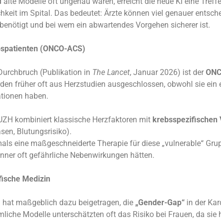
alte Modelle oft ungenau waren, erreicht die neue KI eine Treff
chkeit im Spital. Das bedeutet: Ärzte können viel genauer entsch
 benötigt und bei wem ein abwartendes Vorgehen sicherer ist.
bspatienten (ONCO-ACS)
 Durchbruch (Publikation in
The Lancet
, Januar 2026) ist der
ONC
den früher oft aus Herzstudien ausgeschlossen, obwohl sie ein
ationen haben.
UZH kombiniert klassische Herzfaktoren mit
krebsspezifischen 
sen, Blutungsrisiko).
als eine maßgeschneiderte Therapie für diese „vulnerable“ Grup
nner oft gefährliche Nebenwirkungen hätten.
fische Medizin
 hat maßgeblich dazu beigetragen, die
„Gender-Gap“
in der Kar
iche Modelle unterschätzten oft das Risiko bei Frauen, da sie 