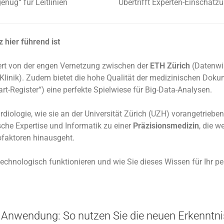
enug“ für Leitlinien
Übertrifft Experten-Einschätz
hier führend ist
iert von der engen Vernetzung zwischen der
ETH Zürich
(Datenwi
Klinik). Zudem bietet die hohe Qualität der medizinischen Doku
t-Register“) eine perfekte Spielwiese für Big-Data-Analysen.
diologie, wie sie an der Universität Zürich (UZH) vorangetrieben
sche Expertise und Informatik zu einer
Präzisionsmedizin
, die w
faktoren hinausgeht.
echnologisch funktionieren und wie Sie dieses Wissen für Ihr per
e Anwendung: So nutzen Sie die neuen Erkenntn