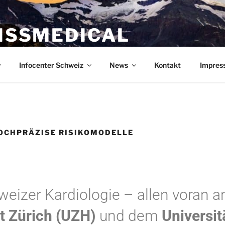
ISSMEDICAL
tal für Ärzte und Mediziner
Infocenter Schweiz
News
Kontakt
Impres
OCHPRÄZISE RISIKOMODELLE
weizer Kardiologie – allen voran a
ät Zürich (UZH)
und dem
Universit