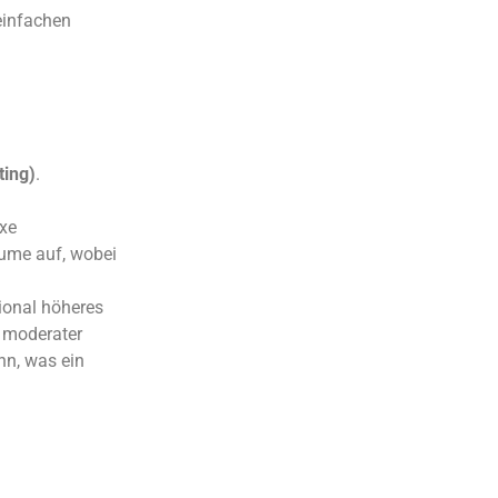
einfachen
ting)
.
exe
ume auf, wobei
ional höheres
. moderater
nn, was ein