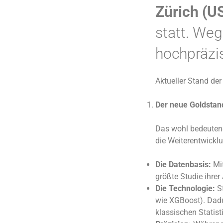
Zürich (U
statt. Weg
hochpräzi
Aktueller Stand de
Der neue Goldstan
Das wohl bedeuten
die Weiterentwick
Die Datenbasis:
Mi
größte Studie ihre
Die Technologie:
St
wie XGBoost). Dadu
klassischen Statist