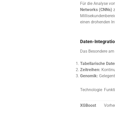
Für die Analyse v
Networks (CNNs)
z
Millisekundenbereic
einen drohenden In
Daten-Integratio
Das Besondere am 
Tabellarische Date
Zeitreihen:
Kontinu
Genomik:
Gelegentl
Technologie
Funkt
XGBoost
Vorher