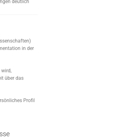
ungen deutlich
ssenschaften)
mentation in der
 wird,
eit über das
sönliches Profil
isse