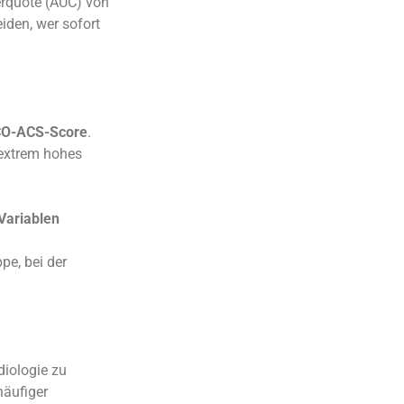
erquote (AUC) von
eiden, wer sofort
O-ACS-Score
.
 extrem hohes
Variablen
pe, bei der
diologie zu
häufiger