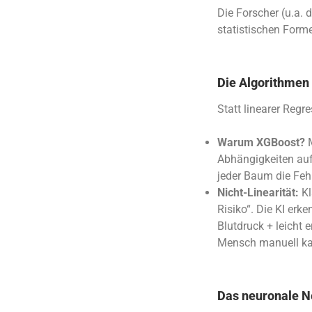
Die Forscher (u.a.
statistischen Form
Die Algorithmen
Statt linearer Regr
Warum XGBoost?
M
Abhängigkeiten au
jeder Baum die Fehl
Nicht-Linearität:
Kl
Risiko“. Die KI erk
Blutdruck + leicht 
Mensch manuell ka
Das neuronale N