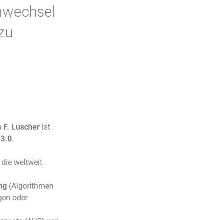
enwechsel
 zu
.
 F. Lüscher
ist
3.0
.
 die weltweit
ng
(Algorithmen
gen oder