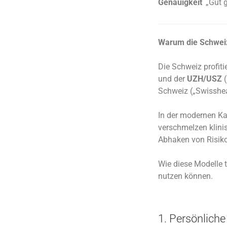
Genauigkeit
„Gut g
Warum die Schweiz 
Die Schweiz profit
und der
UZH/USZ
(
Schweiz („Swisshear
In der modernen Kar
verschmelzen klini
Abhaken von Risiko
Wie diese Modelle t
nutzen können.
1. Persönlich