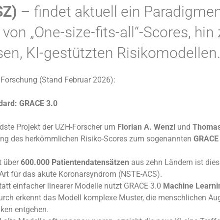
SZ)
– findet aktuell ein Paradigm
 von „One-size-fits-all“-Scores, hin
sen, KI-gestützten Risikomodellen
r Forschung (Stand Februar 2026):
dard: GRACE 3.0
dste Projekt der UZH-Forscher um
Florian A. Wenzl
und
Thomas
lung des herkömmlichen Risiko-Scores zum sogenannten
GRACE 
t über
600.000 Patientendatensätzen
aus zehn Ländern ist dies
r Art für das akute Koronarsyndrom (NSTE-ACS).
att einfacher linearer Modelle nutzt GRACE 3.0
Machine Learni
rch erkennt das Modell komplexe Muster, die menschlichen Au
iken entgehen.