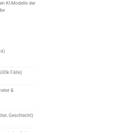
en KI-Modelle der
die
ta)
00k Fälle)
meter &
Alter, Geschlecht)