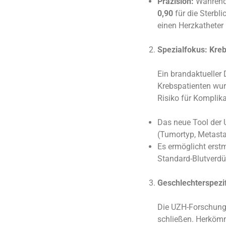
Präzision:
Während 
0,90
für die Sterbli
einen Herzkatheter
Spezialfokus: Kre
Ein brandaktueller
Krebspatienten wur
Risiko für Komplik
Das neue Tool der 
(Tumortyp, Metasta
Es ermöglicht erstm
Standard-Blutverdü
Geschlechterspezi
Die UZH-Forschung
schließen. Herkömml