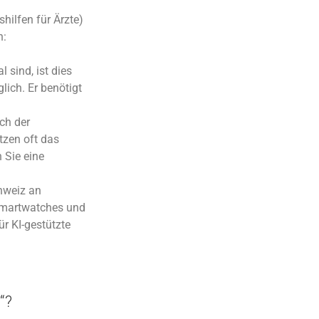
hilfen für Ärzte)
n:
 sind, ist dies
lich. Er benötigt
ch der
tzen oft das
 Sie eine
chweiz an
Smartwatches und
r KI-gestützte
“?