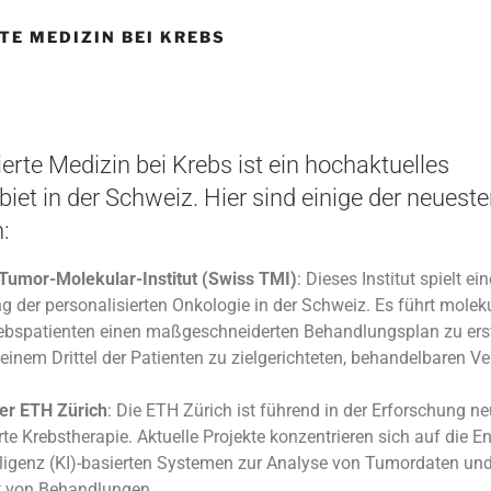
TE MEDIZIN BEI KREBS
ierte Medizin bei Krebs ist ein hochaktuelles
et in der Schweiz. Hier sind einige der neuest
:
Tumor-Molekular-Institut (Swiss TMI)
: Dieses Institut spielt ei
ng der personalisierten Onkologie in der Schweiz. Es führt molek
ebspatienten einen maßgeschneiderten Behandlungsplan zu erste
d einem Drittel der Patienten zu zielgerichteten, behandelbaren 
er ETH Zürich
: Die ETH Zürich ist führend in der Erforschung ne
rte Krebstherapie. Aktuelle Projekte konzentrieren sich auf die 
elligenz (KI)-basierten Systemen zur Analyse von Tumordaten un
t von Behandlungen.