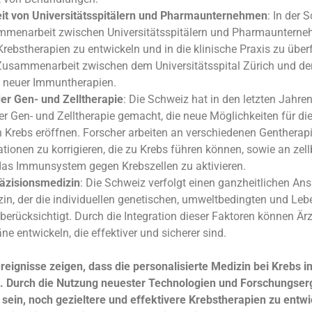
 von Universitätsspitälern und Pharmaunternehmen
: In der 
mmenarbeit zwischen Universitätsspitälern und Pharmauntern
Krebstherapien zu entwickeln und in die klinische Praxis zu über
e Zusammenarbeit zwischen dem Universitätsspital Zürich und d
g neuer Immuntherapien.
 der Gen- und Zelltherapie
: Die Schweiz hat in den letzten Jahre
der Gen- und Zelltherapie gemacht, die neue Möglichkeiten für die
Krebs eröffnen. Forscher arbeiten an verschiedenen Gentherap
tionen zu korrigieren, die zu Krebs führen können, sowie an zell
das Immunsystem gegen Krebszellen zu aktivieren.
räzisionsmedizin
: Die Schweiz verfolgt einen ganzheitlichen Ans
in, der die individuellen genetischen, umweltbedingten und Leb
berücksichtigt. Durch die Integration dieser Faktoren können Ärz
e entwickeln, die effektiver und sicherer sind.
eignisse zeigen, dass die personalisierte Medizin bei Krebs i
. Durch die Nutzung neuester Technologien und Forschungser
 sein, noch gezieltere und effektivere Krebstherapien zu entwic