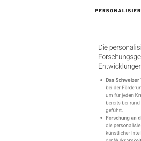
PERSONALISIER
Die personalis
Forschungsgebi
Entwicklungen
Das Schweizer 
bei der Förderu
um für jeden Kr
bereits bei run
geführt.
Forschung an d
die personalisie
künstlicher Int
der Wirksamkei