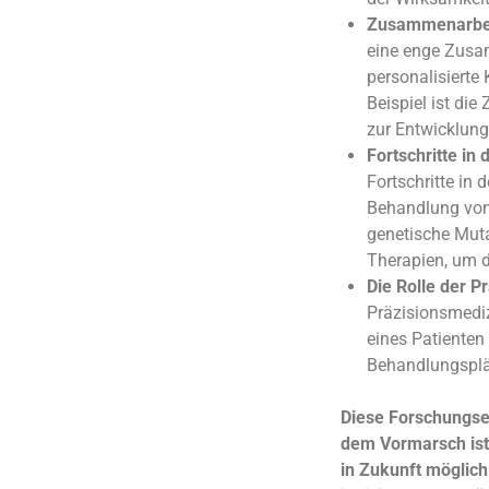
Zusammenarbeit
eine enge Zusa
personalisierte 
Beispiel ist di
zur Entwicklun
Fortschritte in
Fortschritte in 
Behandlung von 
genetische Muta
Therapien, um 
Die Rolle der P
Präzisionsmediz
eines Patienten 
Behandlungsplän
Diese Forschungser
dem Vormarsch ist
in Zukunft möglich