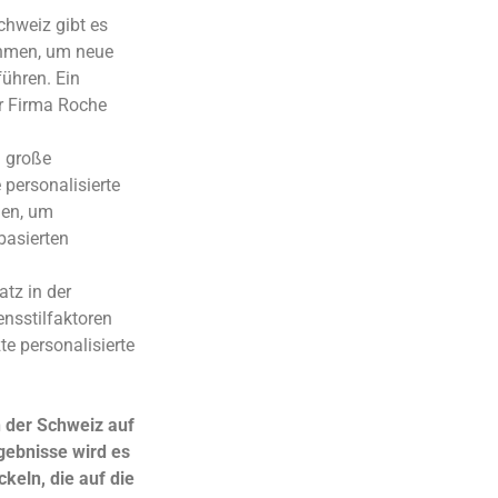
Schweiz gibt es
ehmen, um neue
führen. Ein
er Firma Roche
n große
 personalisierte
ien, um
basierten
atz in der
ensstilfaktoren
te personalisierte
n der Schweiz auf
gebnisse wird es
keln, die auf die