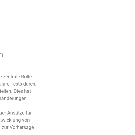
en
ne zentrale Rolle
ulare Tests durch,
llen. Dies hat
Veränderungen
uer Ansätze für
Entwicklung von
d zur Vorhersage