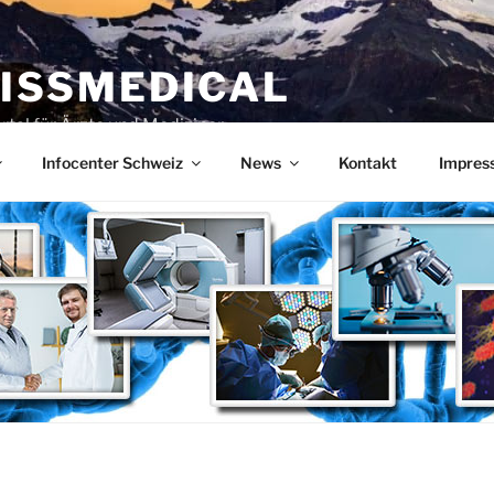
ISSMEDICAL
rtal für Ärzte und Mediziner
Infocenter Schweiz
News
Kontakt
Impres