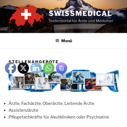
Zum
Inhalt
SWISSMEDICAL
springen
Stellenportal für Ärzte und Mediziner
Menü
STELLENANGEBOTE
Ärzte, Fachärzte, Oberärzte, Leitende Ärzte
Assistenzärzte
Pflegefachkräfte für Akutkliniken oder Psychiatrie