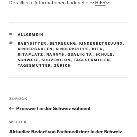
Detaillierte Informationen finden Sie >>
HIER
<<
KATEGORIEN
ALLGEMEIN
SCHLAGWÖRTER
BABYSITTER
,
BETREUUNG
,
KINDERBETREUUNG
,
KINDERGARTEN
,
KINDERKRIPPE
,
KITA
,
KITAPLATZ
,
NANNYS
,
QUALIKITA
,
SCHULE
,
SCHWEIZ
,
SUBVENTION
,
TAGESFAMILIEN
,
TAGESMÜTTER
,
ZÜRICH
Beitragsnavigation
Vorheriger
ZURÜCK
Beitrag
Preiswert in der Schweiz wohnen!
Nächster
WEITER
Beitrag
Aktueller Bedarf von Fachmediziner in der Schweiz