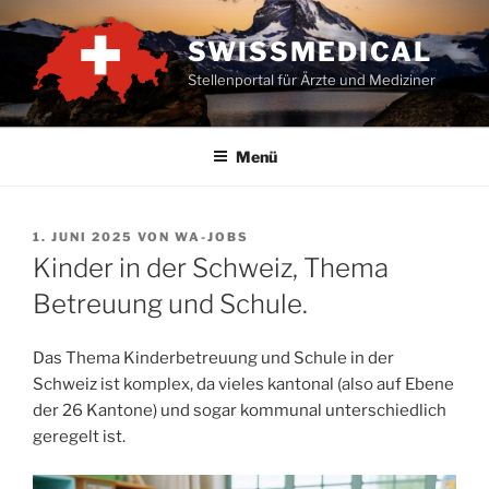
Zum
Inhalt
SWISSMEDICAL
springen
Stellenportal für Ärzte und Mediziner
Menü
VERÖFFENTLICHT
1. JUNI 2025
VON
WA-JOBS
AM
Kinder in der Schweiz, Thema
Betreuung und Schule.
Das Thema Kinderbetreuung und Schule in der
Schweiz ist komplex, da vieles kantonal (also auf Ebene
der 26 Kantone) und sogar kommunal unterschiedlich
geregelt ist.