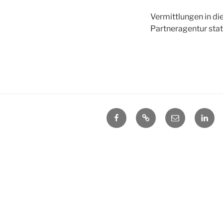
Vermittlungen in di
Partneragentur stat
Facebook
Xing
E-
Liked
Mail