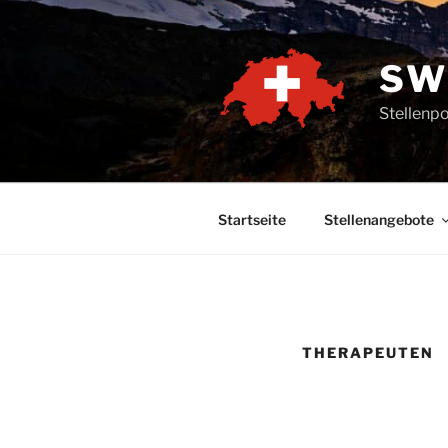
Zum
Inhalt
springen
SW
Stellenpo
Startseite
Stellenangebote
THERAPEUTEN