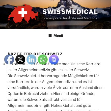
Zum
Inhalt
SWISSMEDICAL
springen
Stellenportal für Ärzte und Mediziner
Menü
ÄRZTE FÜR DIE SCHWEIZ
Ein ordentlicher Schub für Ihre medizinische Karriere
in der Allgemeinmedizin gibt es in der Schweiz.
Die Schweiz bietet hervorragende Möglichkeiten für
eine Karriere in der Allgemeinmedizin, und es ist
verständlich, warum viele Ärzte aus dem Ausland diese
Option in Betracht ziehen. Hier sind einige Gründe,
warum die Schweiz als attraktives Land für
Allgemeinmediziner gilt: Hohes Gehalt und gute