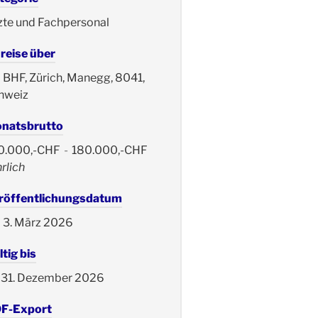
zte und Fachpersonal
reise über
BHF, Zürich, Manegg, 8041,
hweiz
natsbrutto
0.000,-CHF
-
180.000,-CHF
rlich
röffentlichungsdatum
3. März 2026
tig bis
31. Dezember 2026
F-Export