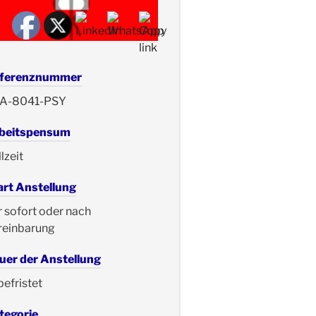
ferenznummer
A-8041-PSY
beitspensum
lzeit
art Anstellung
r sofort oder nach
reinbarung
uer der Anstellung
befristet
tegorie