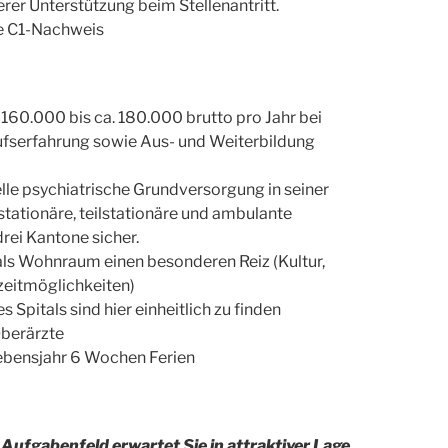
rer Unterstützung beim Stellenantritt.
ve C1-Nachweis
160.000 bis ca. 180.000 brutto pro Jahr bei
erufserfahrung sowie Aus- und Weiterbildung
onelle psychiatrische Grundversorgung in seiner
 stationäre, teilstationäre und ambulante
rei Kantone sicher.
als Wohnraum einen besonderen Reiz (Kultur,
izeitmöglichkeiten)
Spitals sind hier einheitlich zu finden
Oberärzte
ebensjahr 6 Wochen Ferien
 Aufgabenfeld erwartet Sie in attraktiver Lage