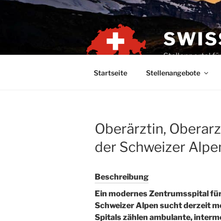
Zum
Inhalt
springen
SWIS
Stellenportal f
Startseite
Stellenangebote
Oberärztin, Oberarzt
der Schweizer Alpe
Beschreibung
Ein modernes Zentrumsspital für
Schweizer Alpen sucht derzeit m
Spitals zählen ambulante, inter