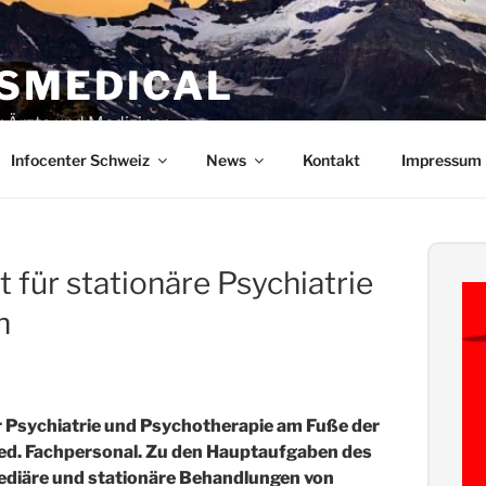
SMEDICAL
ür Ärzte und Mediziner
Infocenter Schweiz
News
Kontakt
Impressum
 für stationäre Psychiatrie
n
 Psychiatrie und Psychotherapie am Fuße der
ed. Fachpersonal. Zu den Hauptaufgaben des
mediäre und stationäre Behandlungen von