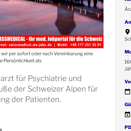
Är
An
Sc
Mo
wir per sofort oder nach Vereinbarung eine
e Persönlichkeit als
16
Jäh
rzt für Psychiatrie und
Ve
uße der Schweizer Alpen für
ung der Patienten.
Gül
PD
n