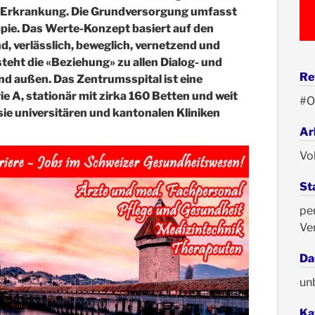
 Erkrankung. Die Grundversorgung umfasst
pie. Das Werte-Konzept basiert auf den
, verlässlich, beweglich, vernetzend und
teht die «Beziehung» zu allen Dialog- und
Re
 außen. Das Zentrumsspital ist eine
e A, stationär mit zirka 160 Betten und weit
#O
sie universitären und kantonalen Kliniken
Ar
Vol
St
pe
Ve
Da
un
Ka