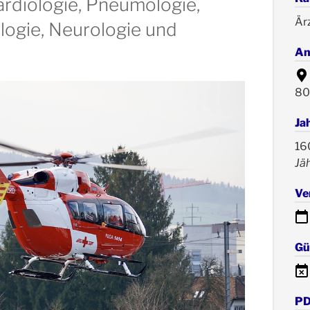
ardiologie, Pneumologie,
Är
logie, Neurologie und
An
80
Ja
16
Jäh
Ve
Gül
PD