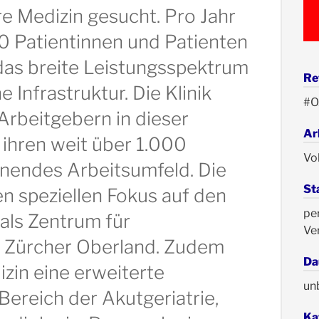
re Medizin gesucht. Pro Jahr
0 Patientinnen und Patienten
das breite Leistungsspektrum
Re
e Infrastruktur. Die Klinik
#O
Arbeitgebern in dieser
Ar
 ihren weit über 1.000
Vol
nnendes Arbeitsumfeld. Die
St
en speziellen Fokus auf den
pe
 als Zentrum für
Ve
s Zürcher Oberland. Zudem
Da
izin eine erweiterte
un
ereich der Akutgeriatrie,
Ka