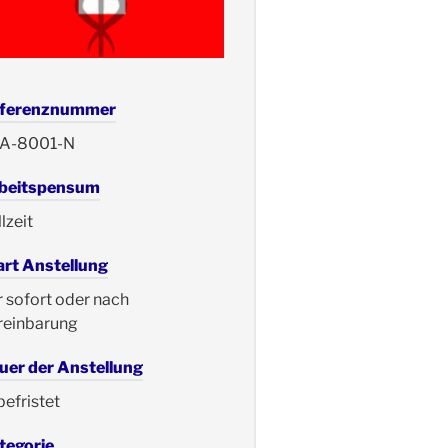
ferenznummer
A-8001-N
beitspensum
lzeit
art Anstellung
r sofort oder nach
reinbarung
uer der Anstellung
befristet
tegorie