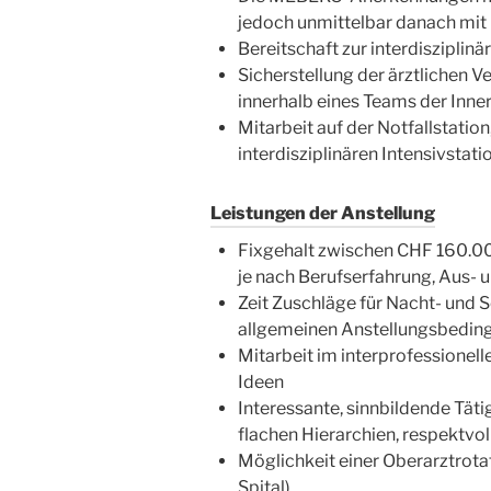
jedoch unmittelbar danach mit
Bereitschaft zur interdiszipli
Sicherstellung der ärztlichen 
innerhalb eines Teams der Inne
Mitarbeit auf der Notfallstatio
interdisziplinären Intensivstati
Leistungen der Anstellung
Fixgehalt zwischen CHF 160.000
je nach Berufserfahrung, Aus- 
Zeit Zuschläge für Nacht- und 
allgemeinen Anstellungsbedin
Mitarbeit im interprofessionel
Ideen
Interessante, sinnbildende Täti
flachen Hierarchien, respekt
Möglichkeit einer Oberarztrotat
Spital)