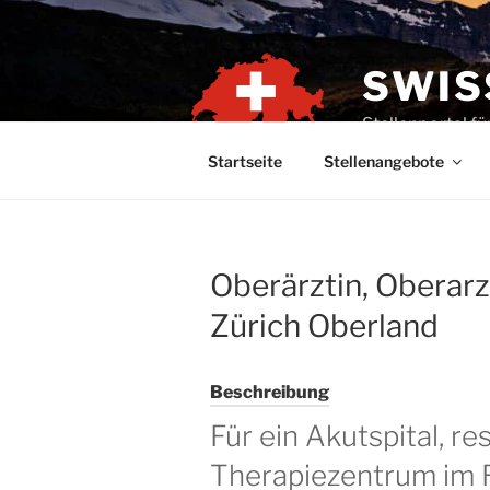
Zum
Inhalt
springen
SWIS
Stellenportal f
Startseite
Stellenangebote
Oberärztin, Oberarzt
Zürich Oberland
Beschreibung
Für ein Akutspital, r
Therapiezentrum im 