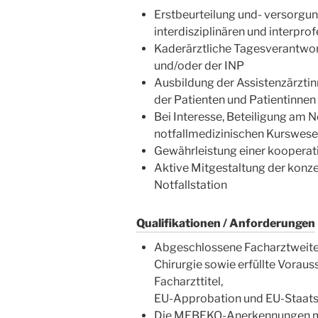
Erstbeurteilung und- versorgun
interdisziplinären und interpro
Kaderärztliche Tagesverantwort
und/oder der INP
Ausbildung der Assistenzärztin
der Patienten und Patientinnen 
Bei Interesse, Beteiligung am 
notfallmedizinischen Kurswes
Gewährleistung einer kooperat
Aktive Mitgestaltung der konze
Notfallstation
Qualifikationen / Anforderungen
Abgeschlossene Facharztweiter
Chirurgie sowie erfüllte Vora
Facharzttitel,
EU-Approbation und EU-Staats
Die MEBEKO-Anerkennungen müss