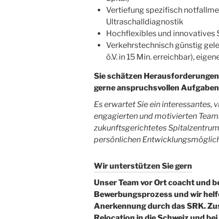
Vertiefung spezifisch notfallm
Ultraschalldiagnostik
Hochflexibles und innovatives
Verkehrstechnisch günstig gele
ö.V. in 15 Min. erreichbar), eige
Sie schätzen Herausforderungen, 
gerne anspruchsvollen Aufgabe
Es erwartet Sie ein interessantes, 
engagierten und motivierten Team. 
zukunftsgerichtetes Spitalzentru
persönlichen Entwicklungsmöglich
Wir unterstützen Sie gern
Unser Team vor Ort coacht und be
Bewerbungsprozess und wir helf
Anerkennung durch das SRK. Zusä
Relocation in die Schweiz und b