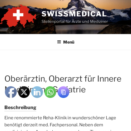
Zum
Inhalt
SWISSMEDICAL
springen
Stellenportal für Ärzte und Mediziner
Menü
Oberärztin, Oberarzt für Innere
Medizin und Geriatrie
Beschreibung
Eine renommierte Reha-Klinik in wunderschöner Lage
benötigt derzeit med. Fachpersonal. Neben dem