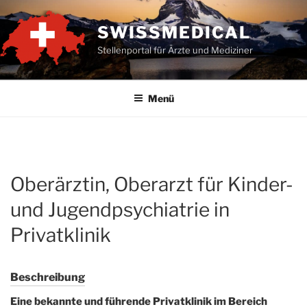
Zum
Inhalt
SWISSMEDICAL
springen
Stellenportal für Ärzte und Mediziner
Menü
Oberärztin, Oberarzt für Kinder-
und Jugendpsychiatrie in
Privatklinik
Beschreibung
Eine bekannte und führende Privatklinik im Bereich