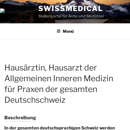
Zum
SWISSMEDICAL
Inhalt
Stellenportal für Ärzte und Mediziner
springen
Menü
Hausärztin, Hausarzt der
Allgemeinen Inneren Medizin
für Praxen der gesamten
Deutschschweiz
Beschreibung
In der gesamten deutschsprachigen Schweiz werden