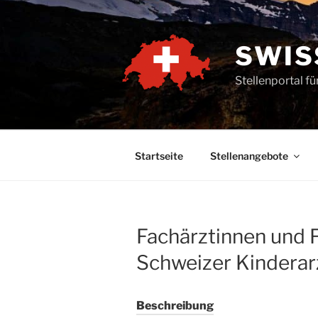
Zum
Inhalt
springen
SWIS
Stellenportal f
Startseite
Stellenangebote
Fachärztinnen und 
Schweizer Kinderar
Beschreibung