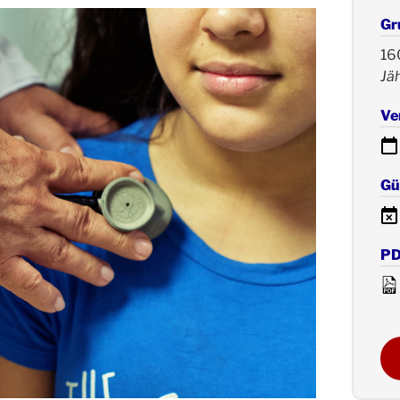
Gr
16
Jäh
Ve
Gül
PD