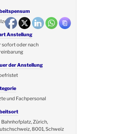
beitspensum
lzeit
art Anstellung
r sofort oder nach
reinbarung
uer der Anstellung
befristet
tegorie
zte und Fachpersonal
beitsort
Bahnhofplatz, Zürich,
utschschweiz, 8001, Schweiz