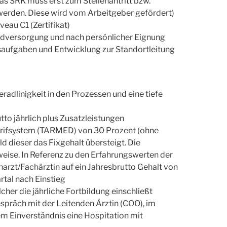
 SRK muss erst zum Stellenantritt bzw.
werden. Diese wird vom Arbeitgeber gefördert)
eau C1 (Zertifikat)
undversorgung und nach persönlicher Eignung
aufgaben und Entwicklung zur Standortleitung
radlinigkeit in den Prozessen und eine tiefe
to jährlich plus Zusatzleistungen
arifsystem (TARMED) von 30 Prozent (ohne
 dieser das Fixgehalt übersteigt. Die
eise. In Referenz zu den Erfahrungswerten der
rzt/Fachärztin auf ein Jahresbrutto Gehalt von
tal nach Einstieg
her die jährliche Fortbildung einschließt
präch mit der Leitenden Ärztin (COO), im
em Einverständnis eine Hospitation mit