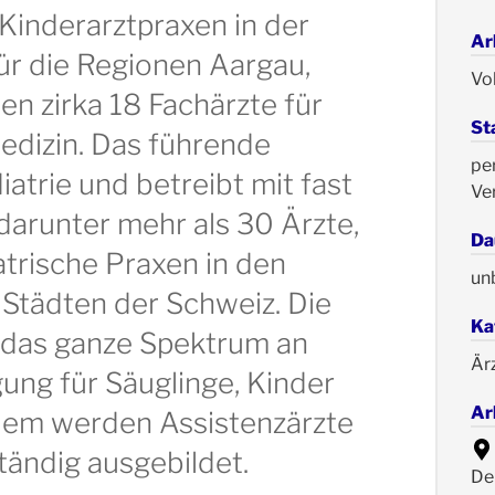
Kinderarztpraxen in der
Ar
ür die Regionen Aargau,
Vol
den zirka 18 Fachärzte für
St
edizin. Das führende
pe
atrie und betreibt mit fast
Ve
darunter mehr als 30 Ärzte,
Da
atrische Praxen in den
un
Städten der Schweiz. Die
Ka
 das ganze Spektrum an
Är
ung für Säuglinge, Kinder
Ar
dem werden Assistenzärzte
ändig ausgebildet.
De