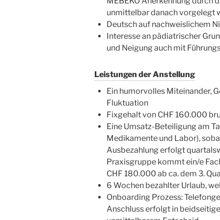
MEBEKO Anerkennung durch das
unmittelbar danach vorgelegt 
Deutsch auf nachweislichem Niv
Interesse an pädiatrischer Gr
und Neigung auch mit Führungs
Leistungen der Anstellung
Ein humorvolles Miteinander, Ge
Fluktuation
Fixgehalt von CHF 160.000 brut
Eine Umsatz-Beteiligung am T
Medikamente und Labor), sobald
Ausbezahlung erfolgt quartalsw
Praxisgruppe kommt ein/e Facha
CHF 180.000 ab ca. dem 3. Quar
6 Wochen bezahlter Urlaub, welc
Onboarding Prozess: Telefonges
Anschluss erfolgt in beidseitig