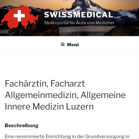
Zum
Inhalt
SWISSMEDICAL
springen
Stellenportal für Ärzte und Mediziner
Menü
Fachärztin, Facharzt
Allgemeinmedizin, Allgemeine
Innere Medizin Luzern
Beschreibung
Eine renommierte Einrichtung in der Grundversorgung in