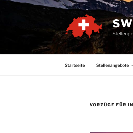
Zum
Inhalt
springen
SW
Stellenpo
Startseite
Stellenangebote
VORZÜGE FÜR I