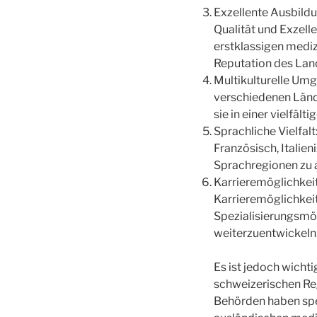
Exzellente Ausbildu
Qualität und Exzelle
erstklassigen mediz
Reputation des Land
Multikulturelle Umg
verschiedenen Länd
sie in einer vielfäl
Sprachliche Vielfal
Französisch, Italie
Sprachregionen zu a
Karrieremöglichkeit
Karrieremöglichkeit
Spezialisierungsmög
weiterzuentwickeln
Es ist jedoch wicht
schweizerischen Re
Behörden haben spe