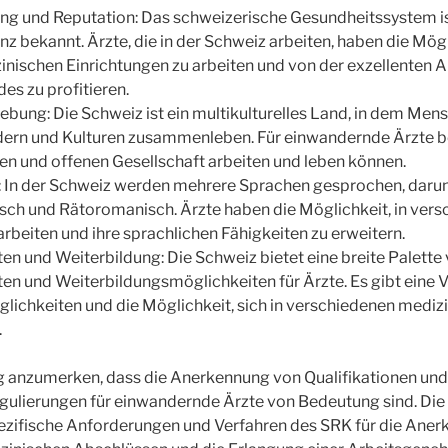
ng und Reputation: Das schweizerische Gesundheitssystem is
nz bekannt. Ärzte, die in der Schweiz arbeiten, haben die Mögl
inischen Einrichtungen zu arbeiten und von der exzellenten 
es zu profitieren.
ebung: Die Schweiz ist ein multikulturelles Land, in dem Men
ern und Kulturen zusammenleben. Für einwandernde Ärzte be
tigen und offenen Gesellschaft arbeiten und leben können.
t: In der Schweiz werden mehrere Sprachen gesprochen, daru
nisch und Rätoromanisch. Ärzte haben die Möglichkeit, in ver
rbeiten und ihre sprachlichen Fähigkeiten zu erweitern.
en und Weiterbildung: Die Schweiz bietet eine breite Palette
en und Weiterbildungsmöglichkeiten für Ärzte. Es gibt eine V
lichkeiten und die Möglichkeit, sich in verschiedenen mediz
.
ig anzumerken, dass die Anerkennung von Qualifikationen und
gulierungen für einwandernde Ärzte von Bedeutung sind. Die
zifische Anforderungen und Verfahren des SRK für die Ane