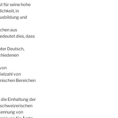
t für seine hohe
ichkeit, in
Ausbildung und
schen aus
deutet dies, dass
nter Deutsch,
schiedenen
 von
ielzahl von
inischen Bereichen
 die Einhaltung der
 schweizerischen
rkennung von