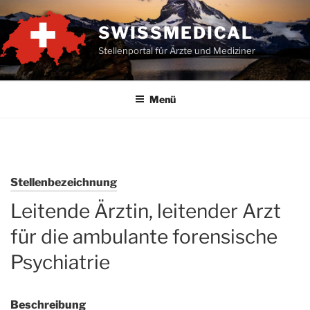
Zum
Inhalt
SWISSMEDICAL
springen
Stellenportal für Ärzte und Mediziner
Menü
Stellenbezeichnung
Leitende Ärztin, leitender Arzt
für die ambulante forensische
Psychiatrie
Beschreibung